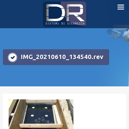
Skip
Sistemi di sicurezza
to
content
IMG_20210610_134540.rev