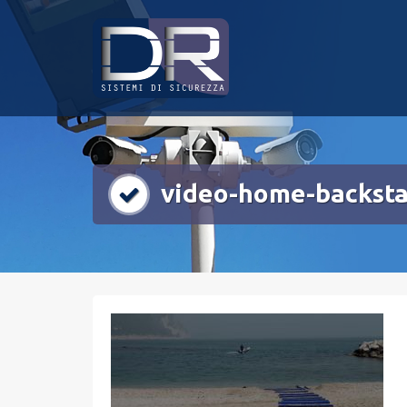
Skip
to
content
video-home-backst