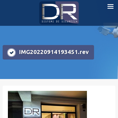
Skip
Sistemi di sicurezza
to
content
IMG20220914193451.rev